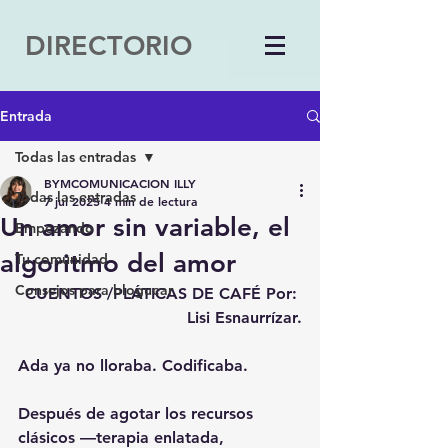
DIRECTORIO
Entrada
Todas las entradas
BYMCOMUNICACION ILLY
Todas las entradas
7 jul 2025
4 min de lectura
Un amor sin variable, el
Empezando
algoritmo del amor
Tu comunidad
Consejos para bloguear
CUENTOS /PLÁTICAS DE CAFÉ Por: 
Lisi Esnaurrízar.
Ada ya no lloraba. Codificaba.
Después de agotar los recursos 
clásicos —terapia enlatada, 