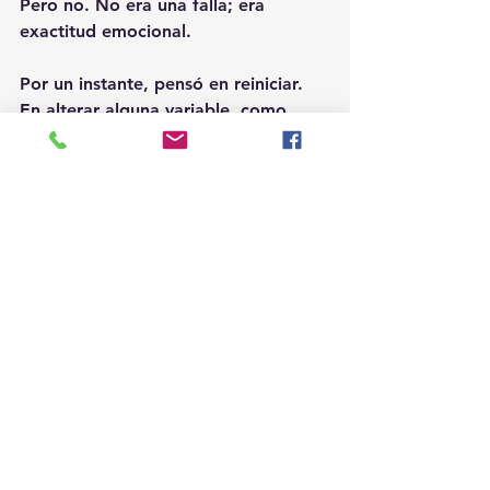
Pero no. No era una falla; era 
exactitud emocional.
Por un instante, pensó en reiniciar. 
En alterar alguna variable, como 
quien reescribe la historia con otro 
final. Pero no lo hizo. Porque en el 
fondo, una parte de ella
—esa que ya quería olvidarlo— sabía 
que la máquina no mentía.
Tal vez el amor solo había existido 
en su cabeza. Tal vez lo real, lo 
irrefutable, siempre fue la ausencia. 
El desgano. La mentira programada.
En el eje emocional, en la última 
celda del algoritmo, justo donde 
debía aparecer el valor del amor, 