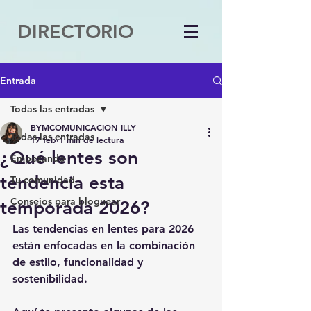
DIRECTORIO
Entrada
Todas las entradas
BYMCOMUNICACION ILLY
Todas las entradas
17 feb
1 min de lectura
¿Qué lentes son
Empezando
tendencia esta
Tu comunidad
Consejos para bloguear
temporada 2026?
Las tendencias en lentes para 2026 
están enfocadas en la combinación 
de estilo, funcionalidad y 
sostenibilidad.