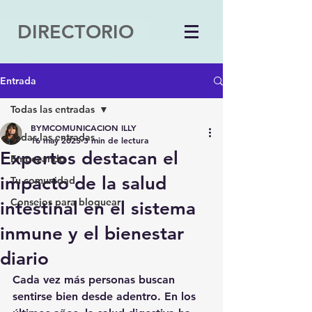
DIRECTORIO
Entrada
Todas las entradas
BYMCOMUNICACION ILLY
Todas las entradas
16 may 2025
3 min de lectura
Expertos destacan el
Empezando
impacto de la salud
Tu comunidad
Consejos para bloguear
intestinal en el sistema
inmune y el bienestar
diario
Cada vez más personas buscan 
sentirse bien desde adentro. En los 