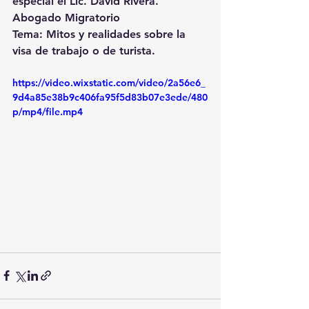
especial el Lic. David Rivera.
Abogado Migratorio
Tema: Mitos y realidades sobre la 
visa de trabajo o de turista. 
https://video.wixstatic.com/video/2a56e6_
9d4a85e38b9c406fa95f5d83b07e3ede/480
p/mp4/file.mp4