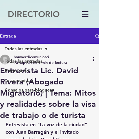
DIRECTORIO
Entrada
Todas las entradas
bymverdicomunicaci
Todas las entradas
10 sept 2024
1 min de lectura
Entrevista Lic. David
Empezando
Rivera (Abogado
Tu comunidad
Consejos para bloguear
Migratorio) | Tema: Mitos
y realidades sobre la visa
de trabajo o de turista
Entrevista en "La voz de la ciudad" 
con Juan Barragán y el invitado 