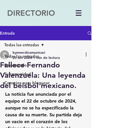
DIRECTORIO
Entrada
Todas las entradas
bymverdicomunicaci
Todas las entradas
23 oct 2024
1 min de lectura
Fallece Fernando
Empezando
Valenzuela: Una leyenda
Tu comunidad
Consejos para bloguear
del beisbol mexicano.
La noticia fue anunciada por el 
equipo el 
22 de octubre de 2024
, 
aunque no se ha especificado la 
causa de su muerte. Su partida deja 
un vacío en el corazón de los 