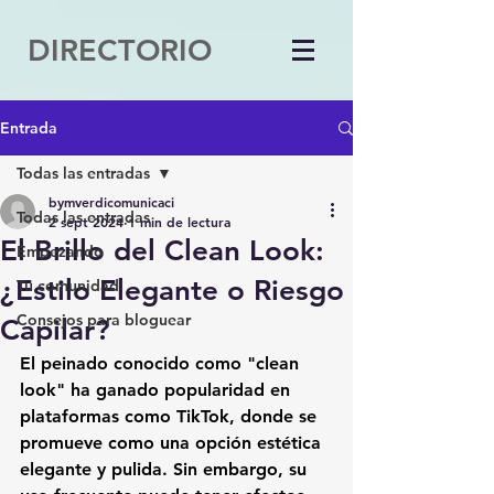
DIRECTORIO
Entrada
Todas las entradas
bymverdicomunicaci
Todas las entradas
2 sept 2024
1 min de lectura
El Brillo del Clean Look:
Empezando
¿Estilo Elegante o Riesgo
Tu comunidad
Consejos para bloguear
Capilar?
El peinado conocido como "clean 
look" ha ganado popularidad en 
plataformas como TikTok, donde se 
promueve como una opción estética 
elegante y pulida. Sin embargo, su 