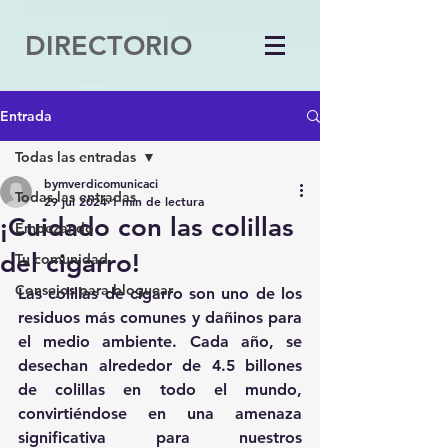
DIRECTORIO
Entrada
Todas las entradas
bymverdicomunicaci
Todas las entradas
29 jul 2024
1 min de lectura
¡Cuidado con las colillas
Empezando
del cigarro!
Tu comunidad
Consejos para bloguear
Las colillas de cigarro son uno de los 
residuos más comunes y dañinos para 
el medio ambiente. Cada año, se 
desechan alrededor de 4.5 billones 
de colillas en todo el mundo, 
convirtiéndose en una amenaza 
significativa para nuestros 