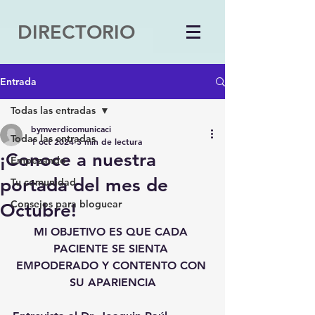
DIRECTORIO
Entrada
Todas las entradas
bymverdicomunicaci
Todas las entradas
1 oct 2024
3 min de lectura
¡Conoce a nuestra
Empezando
portada del mes de
Tu comunidad
Consejos para bloguear
Octubre!
MI OBJETIVO ES QUE CADA 
PACIENTE SE SIENTA 
EMPODERADO Y CONTENTO CON 
SU APARIENCIA