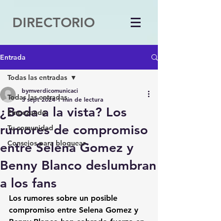
DIRECTORIO
Entrada
Todas las entradas
bymverdicomunicaci
Todas las entradas
3 sept 2024
1 min de lectura
¿Boda a la vista? Los
Empezando
rumores de compromiso
Tu comunidad
Consejos para bloguear
entre Selena Gomez y
Benny Blanco deslumbran
a los fans
Los rumores sobre un posible 
compromiso entre Selena Gomez y 