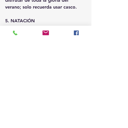
disfrutar de toda la gloria del 
verano; solo recuerda usar casco.
5. NATACIÓN
¿Hay algo mejor que la sensación del 
cansancio beneficioso que se logra 
luego de un día de nadar al rayo del 
sol? No, no hay.
Invita a tus amigos o familiares y 
vayan a la playa o al lago más 
cercano para disfrutar de un 
ejercicio cardiovascular de bajo 
impacto que brinda la sensación de 
no ser un ejercicio.
 ¿Qué más podrías pedir?
Como siempre, consulta con un 
médico antes de comenzar cualquier 