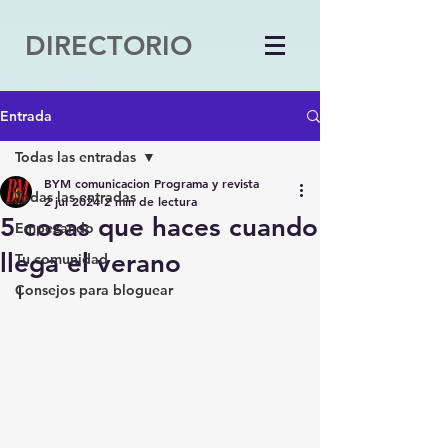
DIRECTORIO
Entrada
Todas las entradas
BYM comunicacion Programa y revista
Todas las entradas
2 jul 2024
2 min de lectura
5 cosas que haces cuando
Empezando
llega el verano
Tu comunidad
Consejos para bloguear
l