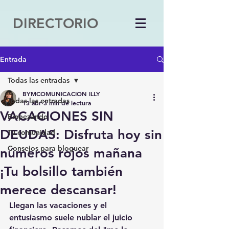
DIRECTORIO
Entrada
Todas las entradas
BYMCOMUNICACION ILLY
Todas las entradas
13 abr
3 min de lectura
VACACIONES SIN
Empezando
DEUDAS: Disfruta hoy sin
Tu comunidad
Consejos para bloguear
números rojos mañana
¡Tu bolsillo también
merece descansar!
Llegan las vacaciones y el 
entusiasmo suele nublar el juicio 