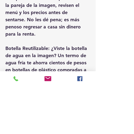
la pareja de la imagen, revisen el 
menú y los precios antes de 
sentarse. No les dé pena; es más 
penoso regresar a casa sin dinero 
para la renta. 
Botella Reutilizable: ¿Viste la botella 
de agua en la imagen? Un termo de 
agua fría te ahorra cientos de pesos 
en botellas de plástico compradas a 
precio de oro en zonas turísticas. 
Snack Local vs. Restaurante: Opta 
por "Local Snacks" o mercados para 
algunas comidas. Son más 
auténticos, más económicos y te 
permiten ahorrar para una sola 
experiencia gastronómica realmente 