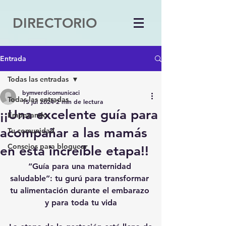
DIRECTORIO
Entrada
Todas las entradas
bymverdicomunicaci
Todas las entradas
15 jul 2024
2 min de lectura
¡¡Una excelente guía para
Empezando
acompañar a las mamás
Tu comunidad
Consejos para bloguear
en esta increíble etapa!!
“Guía para una maternidad 
saludable”: tu gurú para transformar 
tu alimentación durante el embarazo 
y para toda tu vida