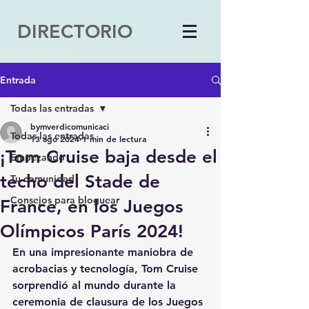
DIRECTORIO
Entrada
Todas las entradas
bymverdicomunicaci
Todas las entradas
13 ago 2024
1 min de lectura
¡Tom Cruise baja desde el
Empezando
techo del Stade de
Tu comunidad
Consejos para bloguear
France, en los Juegos
Olímpicos París 2024!
En una impresionante maniobra de 
acrobacias y tecnología, Tom Cruise 
sorprendió al mundo durante la 
ceremonia de clausura de los Juegos 