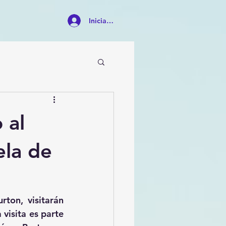
Iniciar sesión
 al
ela de
ton, visitarán 
isita es parte 