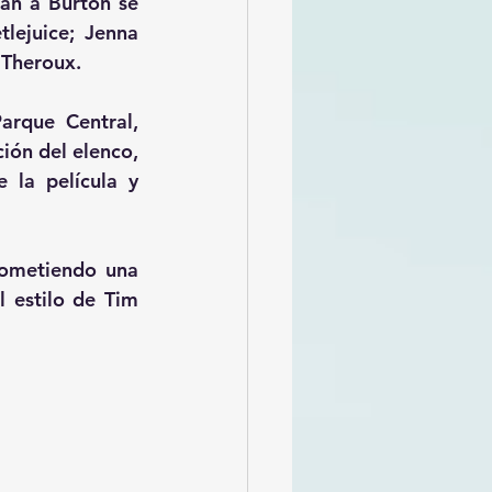
án a Burton se 
ejuice; Jenna 
Theroux​.
arque Central, 
ón del elenco, 
la película y 
ometiendo una 
 estilo de Tim 