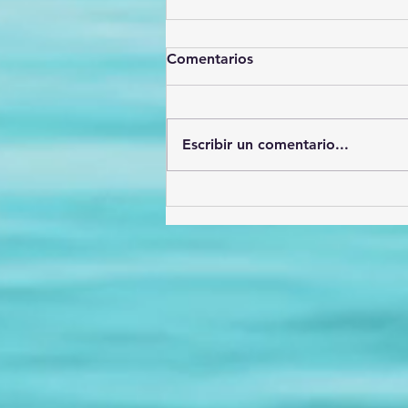
Comentarios
Escribir un comentario...
Héroes de la prevención: El
valor incalculable delos
Promotores de la Salud en
México