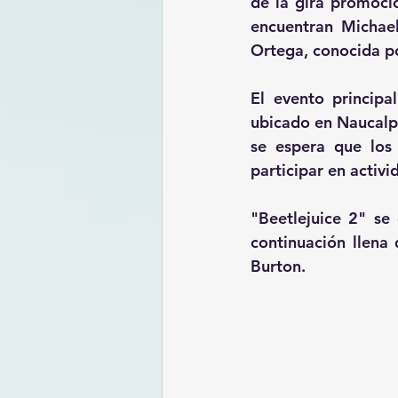
de la gira promocio
encuentran Michael
Ortega, conocida po
El evento principa
ubicado en Naucalpa
se espera que los 
participar en activ
"Beetlejuice 2" se
continuación llena 
Burton​.