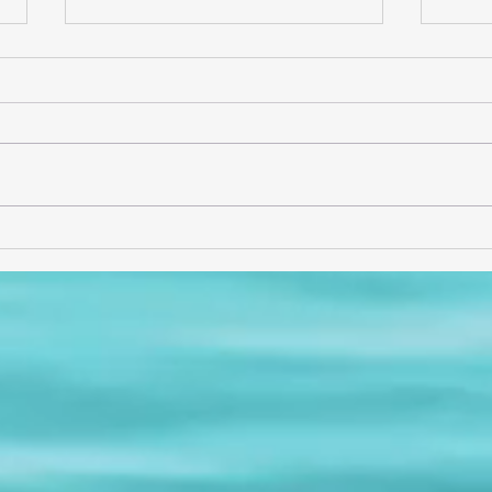
Entrevista con Alejandro
¡Gra
Solís (AlejSol)
sabor
comp