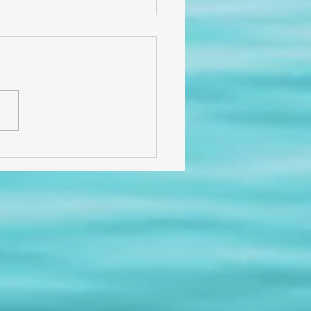
cias por 6 años de
, historias y
licidad!