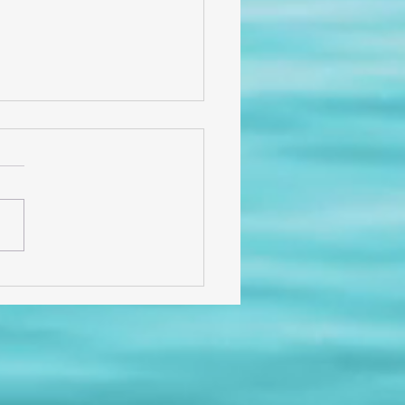
cias por 6 años de
, historias y
licidad!