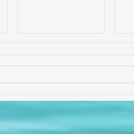
Entrevista con Alejandro
¡Gra
Solís (AlejSol)
sabor
comp