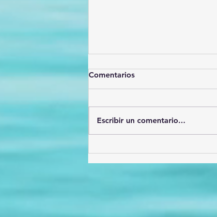
Comentarios
Escribir un comentario...
Héroes de la prevención: El
valor incalculable delos
Promotores de la Salud en
México