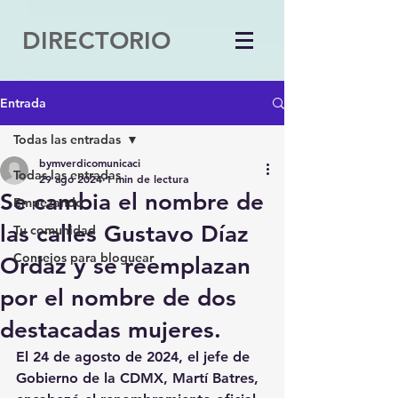
DIRECTORIO
Entrada
Todas las entradas
bymverdicomunicaci
Todas las entradas
29 ago 2024
1 min de lectura
Se cambia el nombre de
Empezando
las calles Gustavo Díaz
Tu comunidad
Consejos para bloguear
Ordaz y se reemplazan
por el nombre de dos
destacadas mujeres.
El 24 de agosto de 2024, el jefe de 
Gobierno de la CDMX, 
Martí Batres
, 