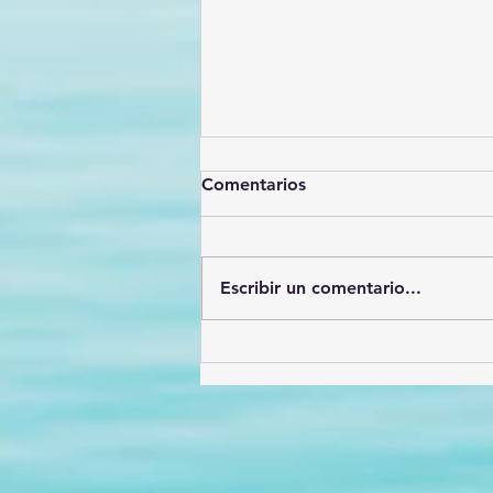
Comentarios
Escribir un comentario...
Héroes de la prevención: El
valor incalculable delos
Promotores de la Salud en
México