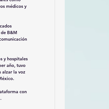
ros médicos y 
cados 
a de B&M 
comunicación 
s y hospitales 
er año, tuvo 
alzar la voz 
México.
lataforma con 
.