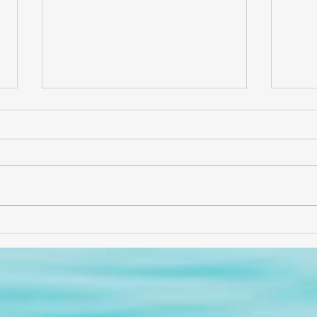
Entrevista con Alejandro
¡Gra
Solís (AlejSol)
sabor
comp