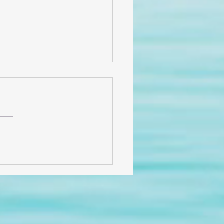
cias por 6 años de
, historias y
licidad!