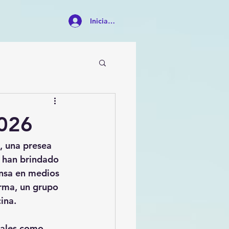
Iniciar sesión
026
, una presea 
s han brindado 
ensa en medios 
orma, un grupo 
ina.
tales como 