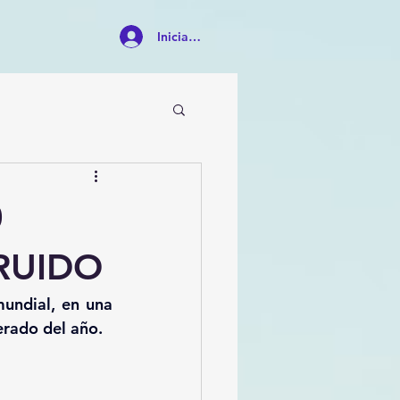
Iniciar sesión
0
RUIDO
undial, en una 
erado del año.