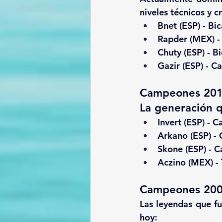
niveles técnicos y c
Bnet 
(ESP) - 
Bic
Rapder
 (MEX) -
Chuty
 (ESP) - 
Bi
Gazir
 (ESP) - 
Ca
Campeones 201
La generación qu
Invert
 (ESP) - 
Ca
Arkano
 (ESP) - 
Skone
 (ESP) - 
C
Aczino
 (MEX) - 
Campeones 200
Las
leyendas que fu
hoy: