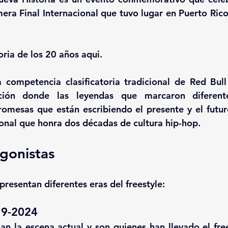
mera Final Internacional que tuvo lugar en Puerto Rico
oria de los 20 años aqui
. 
 competencia clasificatoria tradicional de Red Bull
ción
 donde las leyendas
que marcaron diferent
romesas que están escribiendo el presente y el
futur
onal que honra dos décadas de cultura hip-hop.
gonistas
presentan diferentes eras del freestyle:  
9-2024 
n la escena actual y son quienes han llevado el free