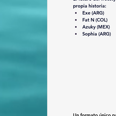
propia historia:
Exe
 (ARG) 
Fat N (COL) 
Azuky
 (MEX) 
Sophia
 (ARG) 
Un formato único pa