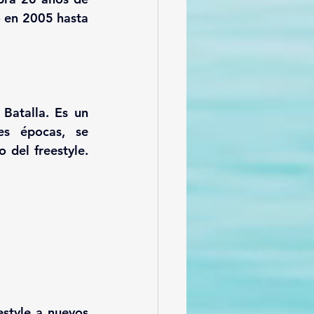
 en 2005 hasta 
 Batalla. Es 
un 
es épocas, se 
o del freestyle. 
style a nuevos 