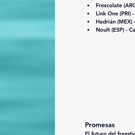
Frescolate
 (ARG
Link One
 (PRI) -
Hadrián
 (MEX) -
Noult
 (ESP) - 
Ca
Promesas
El
futuro del freest