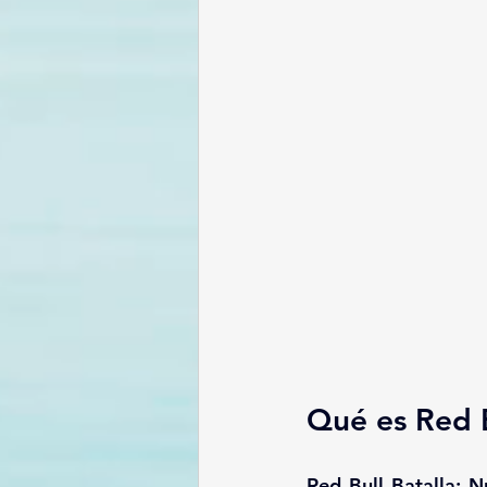
Qué es Red B
Red
Bull
Batalla
: 
N