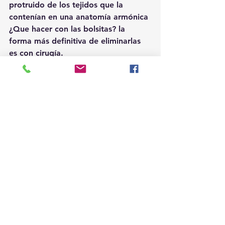
protruido de los tejidos que la 
contenían en una anatomía armónica 
¿Que hacer con las bolsitas? la 
forma más definitiva de eliminarlas 
es con cirugía.
Existen tratamientos inyectados con 
agentes lipolíticos que podrían 
mejorar el aspecto de las mismas. Y 
de nuevo saber que en manos 
expertas, y sobre todo de la mano 
con las expectativas reales de cada 
paciente puedan llegar a una mejor 
solución de la queja del paciente.