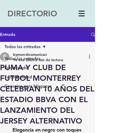
DIRECTORIO
Entrada
Todas las entradas
bymverdicomunicaci
Todas las entradas
14 ene 2025
2 min de lectura
PUMA Y CLUB DE
Empezando
FUTBOL MONTERREY
Tu comunidad
Consejos para bloguear
CELEBRAN 10 AÑOS DEL
ESTADIO BBVA CON EL
LANZAMIENTO DEL
JERSEY ALTERNATIVO
Elegancia en negro con toques 