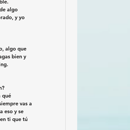
ble.
de algo 
rado, y yo 
o, algo que 
agas bien y 
ing.
n?
a qué 
siempre vas a 
a eso y se 
en ti que tú 