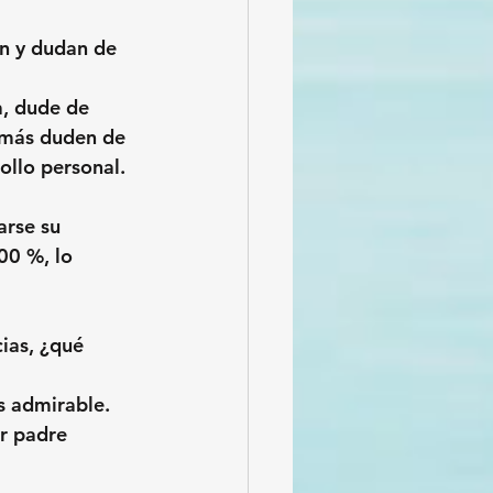
on y dudan de 
a, dude de 
 más duden de 
ollo personal.
arse su 
100 %, lo
ias, ¿qué 
s admirable. 
er padre