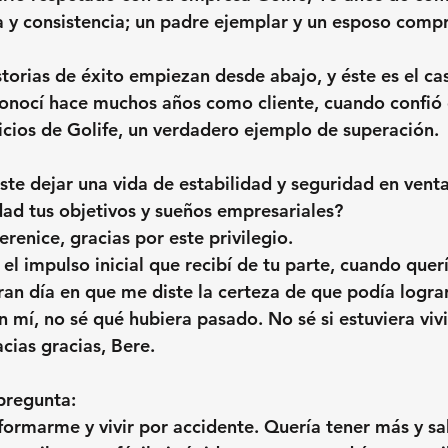
a y consistencia; un padre ejemplar y un esposo com
storias de éxito empiezan desde abajo, y éste es el ca
conocí hace muchos años como cliente, cuando confió
nicios de Golife, un verdadero ejemplo de superación.
ste dejar una vida de estabilidad y seguridad en venta
idad tus objetivos y sueños empresariales?
renice, gracias por este privilegio.
el impulso inicial que recibí de tu parte, cuando quer
ran día en que me diste la certeza de que podía logra
n mí, no sé qué hubiera pasado. No sé si estuviera viv
acias gracias, Bere.
pregunta:
formarme y vivir por accidente. Quería tener más y sa