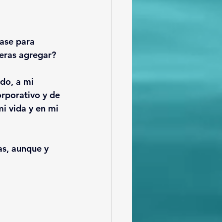
rase para 
eras agregar?
do, a mi 
rporativo y de 
i vida y en mi 
s, aunque y 