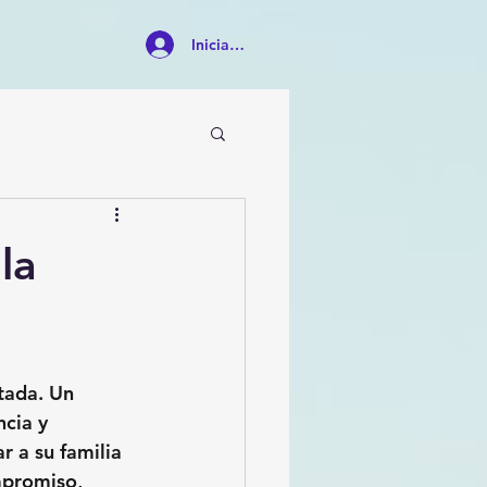
Iniciar sesión
la
tada. Un 
cia y 
 a su familia 
mpromiso, 