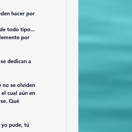
eden hacer por 
de todo tipo...
blemente por 
 se dedican a 
e no se olviden 
 el cual aún en 
rse. Qué 
 yo pude, tú 