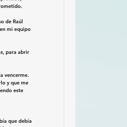
prometido.
so de Raúl 
 en mi equipo 
s, para abrir 
ía vencerme. 
rlo y que me 
iendo este
bía que debía 