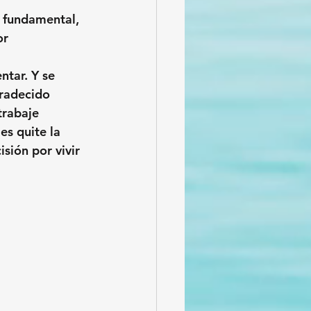
 fundamental, 
or 
tar. Y se 
radecido 
trabaje
es quite la 
isión por vivir 