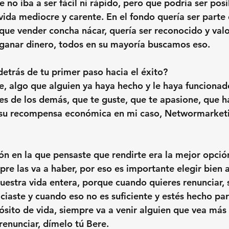
 no iba a ser fácil ni rápido, pero que podría ser posi
vida mediocre y carente. En el fondo quería ser parte 
e vender concha nácar, quería ser reconocido y valo
 ganar dinero, todos en su mayoría buscamos eso.
detrás de tu primer paso hacia el éxito?
te, algo que alguien ya haya hecho y le haya funcionad
es de los demás, que te guste, que te apasione, que h
su recompensa económica en mi caso, Networmarket
n en la que pensaste que rendirte era la mejor opció
re las va a haber, por eso es importante elegir bien 
estra vida entera, porque cuando quieres renunciar, 
ciaste y cuando eso no es suficiente y estés hecho par
ósito de vida, siempre va a venir alguien que vea más 
renunciar, dímelo tú Bere.