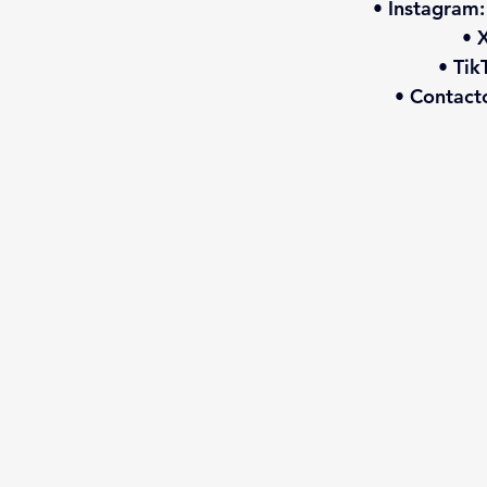
• Instagram
 •
• Tik
• 
Contact