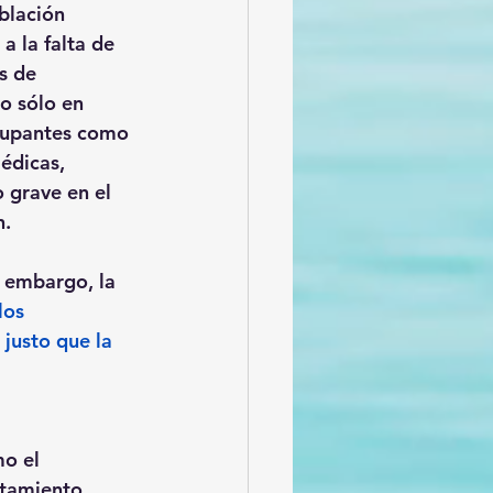
lación 
 la falta de 
s de 
 sólo en 
ocupantes como 
́dicas, 
 grave en el 
n.
n embargo, la 
los 
justo que la 
 
mo el 
atamiento 