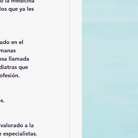
co la medicina 
los que ya les 
ado en el 
emanas 
osa llamada 
diatras que 
fesión.
s.
valorado a la 
 especialistas. 