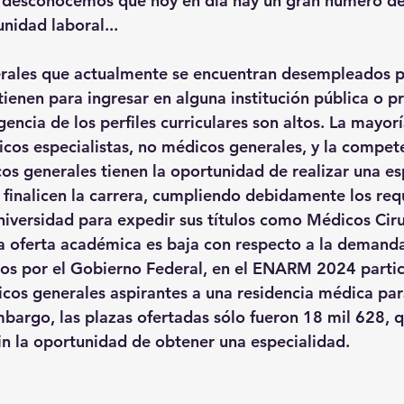
desconocemos que hoy en día hay un gran número de
nidad laboral...
erales que actualmente se encuentran desempleados p
enen para ingresar en alguna institución pública o p
encia de los perfiles curriculares son altos. La mayorí
cos especialistas, no médicos generales, y la compet
icos generales tienen la oportunidad de realizar una es
 finalicen la carrera, cumpliendo debidamente los requ
niversidad para expedir sus títulos como Médicos Ciru
 oferta académica es baja con respecto a la demanda.
os por el Gobierno Federal, en el ENARM 2024 partic
icos generales aspirantes a una residencia médica par
mbargo, las plazas ofertadas sólo fueron 18 mil 628, q
in la oportunidad de obtener una especialidad.