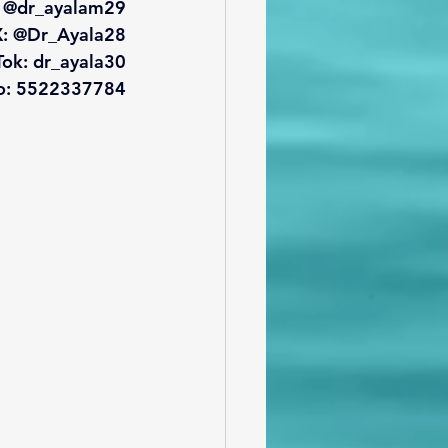
: @dr_ayalam29
 X: @Dr_Ayala28
Tok: dr_ayala30
o: 5522337784