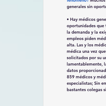
fenómeno?
Muchos 
generales sin oportu
• Hay médicos gen
oportunidades que ti
la demanda y la exig
empleos piden médi
alta. Las y los méd
médica una vez que
solicitados por su u
lamentablemente, la
datos proporcionad
859 médicos y méd
especialistas; Sin e
bastantes colegas s