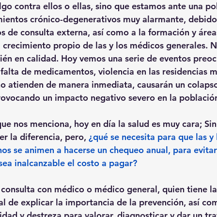
go contra ellos o ellas, sino que estamos ante una pob
entos crónico-degenerativos muy alarmante, debido a
os de consulta externa, así como a la formación y área
crecimiento propio de las y los médicos generales. No
ién en calidad. Hoy vemos una serie de eventos pre
 falta de medicamentos, violencia en las residencias me
 no atienden de manera inmediata, causarán un colapso
rovocando un impacto negativo severo en la població
ue nos menciona, hoy en día la salud es muy cara; Si
er la diferencia, pero, 
¿qué se necesita para que las y 
s se animen a hacerse un chequeo anual, para evitar 
ea inalcanzable el costo a pagar?
 a consulta con médico o médico general, quien tiene la
l de explicar la importancia de la prevención, así co
idad y destreza para valorar, diagnosticar y dar un tr