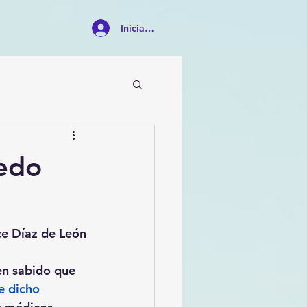
Iniciar sesión
redo
ce Díaz de León
en sabido que 
e dicho 