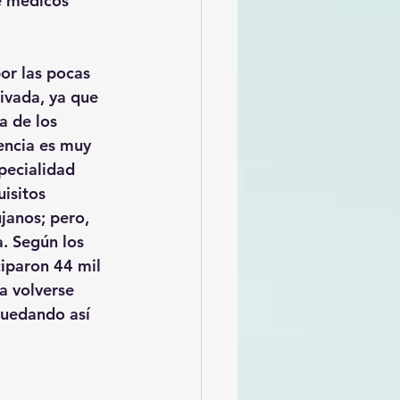
 médicos 
or las pocas 
rivada, ya que 
a de los 
encia es muy 
pecialidad 
isitos 
janos; pero, 
 Según los 
iparon 44 mil 
a volverse 
uedando así 