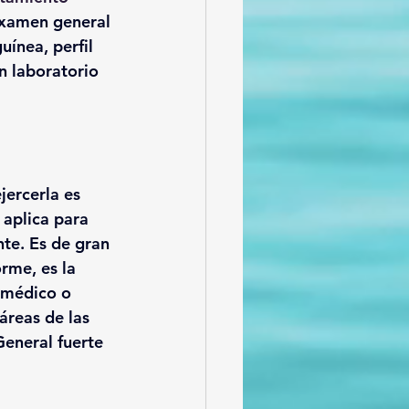
xamen general 
ínea, perfil 
n laboratorio 
jercerla es 
 aplica para 
nte. Es de gran 
rme, es la 
 médico o 
́reas de las 
General fuerte 