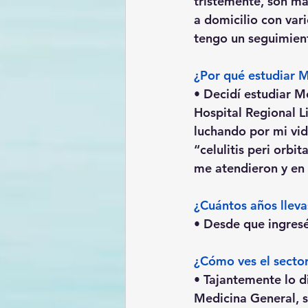
tristemente, son má
a domicilio con vari
tengo un seguimien
¿Por qué estudiar 
• Decidí estudiar M
Hospital Regional L
luchando por mi vi
“celulitis peri orbi
me atendieron y en 
¿Cuántos años llev
• Desde que ingresé
¿Cómo ves el secto
• Tajantemente lo di
Medicina General, se