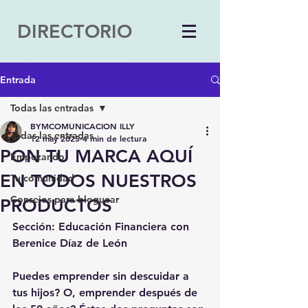
DIRECTORIO
Entrada
Todas las entradas
BYMCOMUNICACION ILLY
Todas las entradas
12 may 2025
4 min de lectura
PON TU MARCA AQUÍ
Empezando
EN TODOS NUESTROS
Tu comunidad
Consejos para bloguear
PRODUCTOS
Sección: Educación Financiera con 
Berenice Díaz de León
Puedes emprender sin descuidar a 
tus hijos? O, emprender después de 