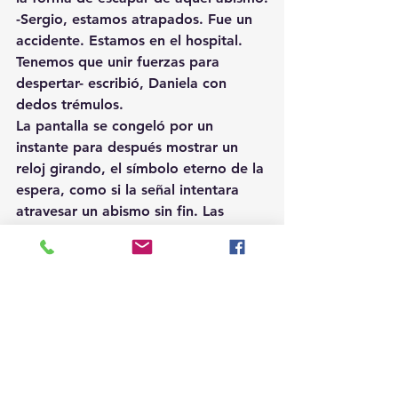
-Sergio, estamos atrapados. Fue un 
accidente. Estamos en el hospital. 
Tenemos que unir fuerzas para 
despertar- escribió, Daniela con 
dedos trémulos.
La pantalla se congeló por un 
instante para después mostrar un 
reloj girando, el símbolo eterno de la 
espera, como si la señal intentara 
atravesar un abismo sin fin. Las 
letras quedaron suspendidas en el 
borde de la realidad, como si algo 
invisible las retuviera.
Daniela miró el dispositivo, 
suplicando que un mensaje llegara, 
pero el círculo de carga giraba y 
giraba, infinito y cruel. Sin entender 
del todo lo que sucedía con el 