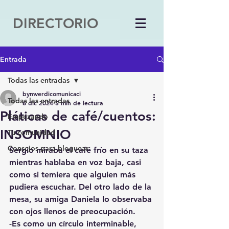
DIRECTORIO
Entrada
Todas las entradas
bymverdicomunicaci
Todas las entradas
6 dic 2024
5 min de lectura
Pláticas de café/cuentos:
Empezando
INSOMNIO
Tu comunidad
Consejos para bloguear
Sergio miraba el café frío en su taza 
mientras hablaba en voz baja, casi 
como si temiera que alguien más 
pudiera escuchar. Del otro lado de la 
mesa, su amiga Daniela lo observaba 
con ojos llenos de preocupación.
-Es como un círculo interminable, 