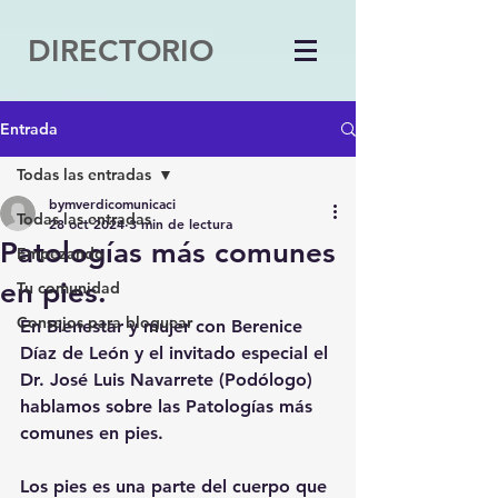
DIRECTORIO
Entrada
Todas las entradas
bymverdicomunicaci
Todas las entradas
28 oct 2024
3 min de lectura
Patologías más comunes
Empezando
en pies.
Tu comunidad
Consejos para bloguear
En Bienestar y mujer con Berenice 
Díaz de León y el invitado especial el 
Dr. José Luis Navarrete (Podólogo) 
hablamos sobre las Patologías más 
comunes en pies.
Los pies es una parte del cuerpo que 