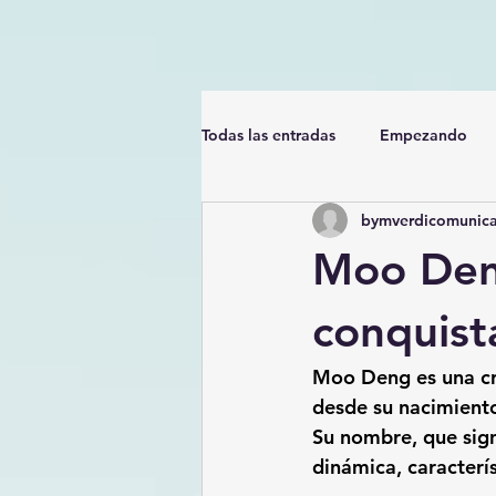
Todas las entradas
Empezando
bymverdicomunica
Moo Den
conquist
Moo Deng
 es una 
desde su nacimiento
Su nombre, que signi
dinámica, caracterí