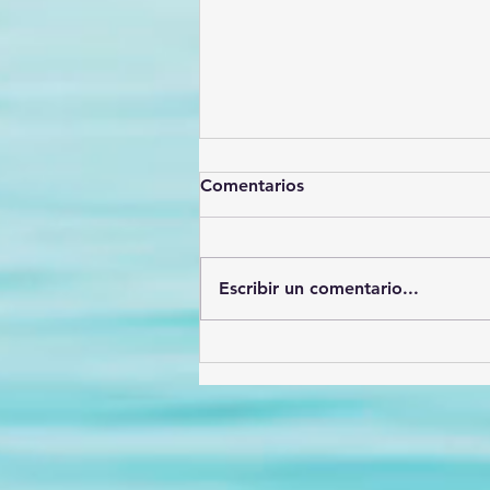
Comentarios
Escribir un comentario...
Héroes de la prevención: El
valor incalculable delos
Promotores de la Salud en
México