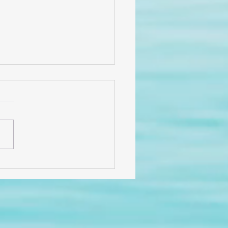
cias por 6 años de
, historias y
licidad!