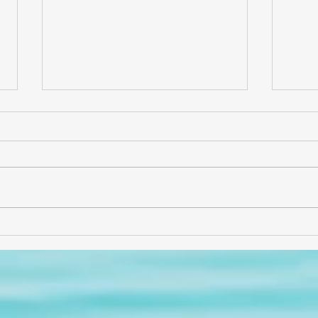
Entrevista con Alejandro
¡Gra
Solís (AlejSol)
sabor
comp