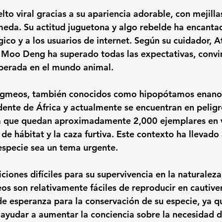
to viral gracias a su apariencia adorable, con mejilla
meda. Su actitud juguetona y algo rebelde ha encantad
gico y a los usuarios de internet. Según su cuidador, 
A
e Moo Deng ha superado todas las expectativas, convi
sperada en el mundo animal.
igmeos, también conocidos como hipopótamos enanos
idente de África y actualmente se encuentran en peligr
ma que quedan aproximadamente 
2,000 ejemplares
 en 
de hábitat y la caza furtiva. Este contexto ha llevado 
especie sea un tema urgente.
ciones difíciles para su supervivencia en la naturaleza,
s son relativamente fáciles de reproducir en cautiv
de esperanza para la conservación de su especie, ya q
ayudar a aumentar la conciencia sobre la necesidad d