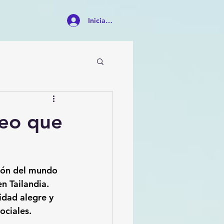
Iniciar sesión
eo que
ión del mundo 
en Tailandia. 
idad alegre y 
ociales.