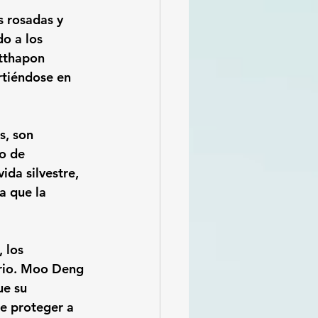
s rosadas y 
o a los 
tthapon 
rtiéndose en 
, son 
o de 
vida silvestre, 
a que la 
 los 
erio. Moo Deng 
ue su 
e proteger a 