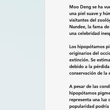
Moo Deng se ha vuel
una piel suave y hú
visitantes del zooló
Nundee
, la fama d
una celebridad ine
Los hipopótamos p
originarios del occ
extinción. Se esti
debido a la pérdida 
conservación de la 
A pesar de las condi
hipopótamos pigmeo
representa una luz 
popularidad podría 