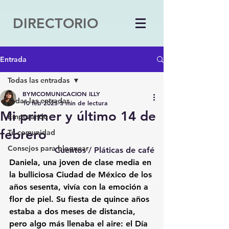
DIRECTORIO
Entrada
Todas las entradas
BYMCOMUNICACION ILLY
Todas las entradas
10 feb 2025
3 min de lectura
Mi primer y último 14 de
Empezando
febrero
Tu comunidad
Consejos para bloguear
Cuentos / Pláticas de café
Daniela, una joven de clase media en 
la bulliciosa Ciudad de México de los 
años sesenta, vivía con la emoción a 
flor de piel. Su fiesta de quince años 
estaba a dos meses de distancia, 
pero algo más llenaba el aire: el Día 