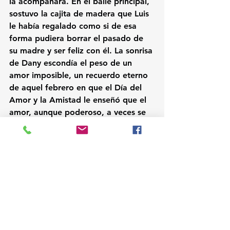
la acompañara. En el baile principal, 
sostuvo la cajita de madera que Luis 
le había regalado como si de esa 
forma pudiera borrar el pasado de 
su madre y ser feliz con él. La sonrisa 
de Dany escondía el peso de un 
amor imposible, un recuerdo eterno 
de aquel febrero en que el Día del 
Amor y la Amistad le enseñó que el 
amor, aunque poderoso, a veces se 
encuentra atrapado en los 
intrincados lazos del destino.
Lisi Esnaurrizar
FB/ Lisi Esnaurrizar FB/ Lisi Stories
Instagram/lisi_esnaurrizar
Spotify/ Lisi Music/ Canción: Excusas 
Baratas 
YouTube Music/ Lisi Music / Canción: 