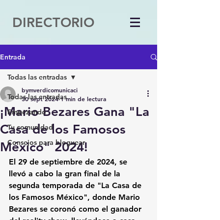
DIRECTORIO
Entrada
Todas las entradas
bymverdicomunicaci
Todas las entradas
30 sept 2024
1 min de lectura
¡Mario Bezares Gana "La
Empezando
Casa de los Famosos
Tu comunidad
Consejos para bloguear
México" 2024!
El 
29 de septiembre de 2024
, se 
llevó a cabo la gran final de la 
segunda temporada de 
"La Casa de 
los Famosos México"
, donde 
Mario 
Bezares
 se coronó como el ganador 