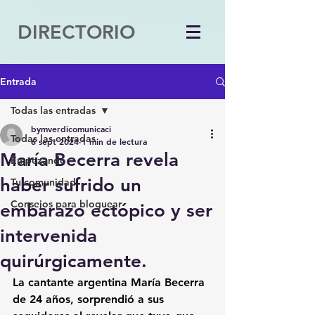
DIRECTORIO
Entrada
Todas las entradas
bymverdicomunicaci
Todas las entradas
6 sept 2024
1 min de lectura
María Becerra revela
Empezando
haber sufrido un
Tu comunidad
Consejos para bloguear
embarazo ectópico y ser
intervenida
quirúrgicamente.
La cantante argentina 
María Becerra
de 24 años, sorprendió a sus 