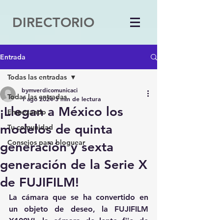
DIRECTORIO
Entrada
Todas las entradas
bymverdicomunicaci
Todas las entradas
1 ago 2024
3 min de lectura
¡Llegan a México los
Empezando
modelos de quinta
Tu comunidad
Consejos para bloguear
generación y sexta
generación de la Serie X
de FUJIFILM!
La cámara que se ha convertido en 
un objeto de deseo, la FUJIFILM 