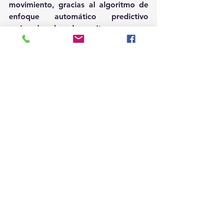
movimiento, gracias al algoritmo de 
enfoque automático predictivo 
mejorado, el cual permite una mayor 
precisión de enfoque automático, 
incluidos retratos dinámicos, 
deportes y vida salvaje. Además 
logra una velocidad de ráfaga 
continua de hasta 7,0 cuadros por 
segundo, cuando se selecciona el 
obturador mecánico. Todas estas 
características hacen que sea la 
cámara del sistema GFX más liviana 
que actualmente existe.
Precio público promedio: $114,999 
MXN