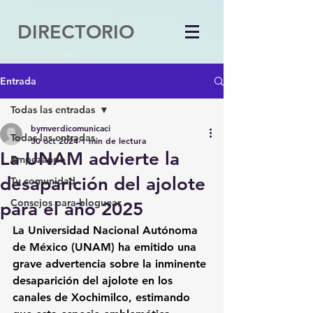
DIRECTORIO
Entrada
Todas las entradas
bymverdicomunicaci
Todas las entradas
30 oct 2024
1 min de lectura
La UNAM advierte la
Empezando
desaparición del ajolote
Tu comunidad
Consejos para bloguear
para el año 2025
La Universidad Nacional Autónoma 
de México (UNAM) ha emitido una 
grave advertencia sobre la inminente 
desaparición del ajolote en los 
canales de Xochimilco, estimando 