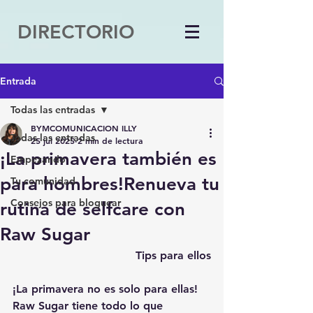
DIRECTORIO
Entrada
Todas las entradas
BYMCOMUNICACION ILLY
Todas las entradas
25 jul 2025
2 min de lectura
¡La primavera también es
Empezando
para hombres!Renueva tu
Tu comunidad
Consejos para bloguear
rutina de selfcare con
Raw Sugar
Tips para ellos
¡La primavera no es solo para ellas! 
Raw Sugar tiene todo lo que 