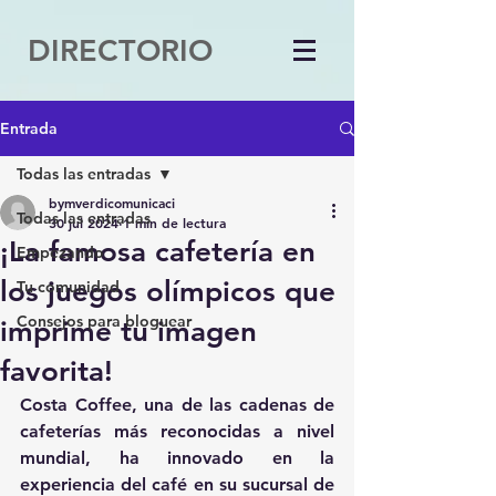
DIRECTORIO
Entrada
Todas las entradas
bymverdicomunicaci
Todas las entradas
30 jul 2024
1 min de lectura
¡La famosa cafetería en
Empezando
los juegos olímpicos que
Tu comunidad
Consejos para bloguear
imprime tu imagen
favorita!
Costa Coffee, una de las cadenas de 
cafeterías más reconocidas a nivel 
mundial, ha innovado en la 
experiencia del café en su sucursal de 