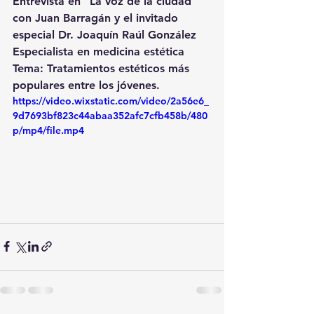
Entrevista en "La voz de la ciudad" 
con Juan Barragán y el invitado 
especial Dr. Joaquín Raúl González 
Especialista en medicina estética
Tema: Tratamientos estéticos más 
populares entre los jóvenes.
https://video.wixstatic.com/video/2a56e6_
9d7693bf823c44abaa352afc7cfb458b/480
p/mp4/file.mp4