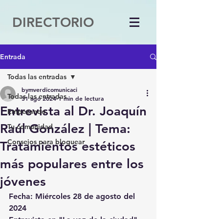
DIRECTORIO
Entrada
Todas las entradas
bymverdicomunicaci
Todas las entradas
31 ago 2024
1 min de lectura
Entrevista al Dr. Joaquín
Empezando
Raúl González | Tema:
Tu comunidad
Consejos para bloguear
Tratamientos estéticos
más populares entre los
jóvenes
Fecha: Miércoles 28 de agosto del 
2024