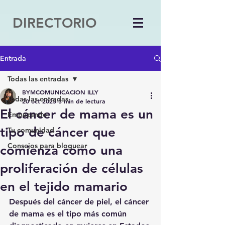
DIRECTORIO
Entrada
Todas las entradas
BYMCOMUNICACION ILLY
Todas las entradas
20 oct 2025
3 min de lectura
El cáncer de mama es un
Empezando
tipo de cáncer que
Tu comunidad
Consejos para bloguear
comienza como una
proliferación de células
en el tejido mamario
Después del cáncer de piel, el cáncer 
de mama es el tipo más común 