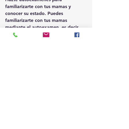
familiarizarte con tus mamas y 
conocer su estado. Puedes 
familiarizarte con tus mamas 
mediante el autoexamen, es decir, 
puedes inspeccionarlas 
ocasionalmente para conocer su 
estado. Si hay un cambio, un bulto o 
alguna anomalía nuevos en tus 
mamas, infórmaselo al profesional 
de atención médica de inmediato.
Conocer el estado de tus mamas no 
previene el cáncer de mama. Sin 
embargo, puede ayudarte a 
comprender el aspecto y la 
sensación al tacto de tus mamas. 
Esto podría aumentar las 
probabilidades de que notes algún 