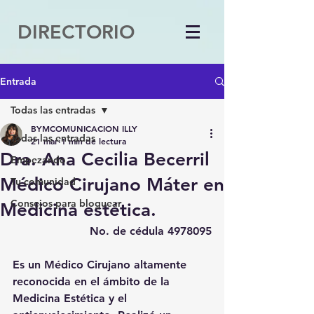
DIRECTORIO
Entrada
Todas las entradas
BYMCOMUNICACION ILLY
Todas las entradas
21 mar
1 min de lectura
Dra. Ana Cecilia Becerril
Empezando
Médico Cirujano Máter en
Tu comunidad
Consejos para bloguear
Medicina estética.
No. de cédula 4978095
Es un Médico Cirujano altamente 
reconocida en el ámbito de la 
Medicina Estética y el 