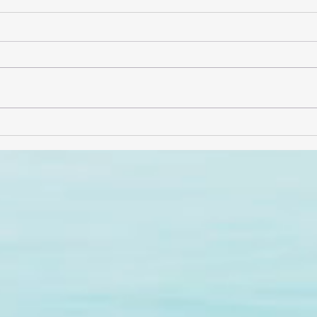
Entrevista con Alejandro
¡Gra
Solís (AlejSol)
sabor
comp