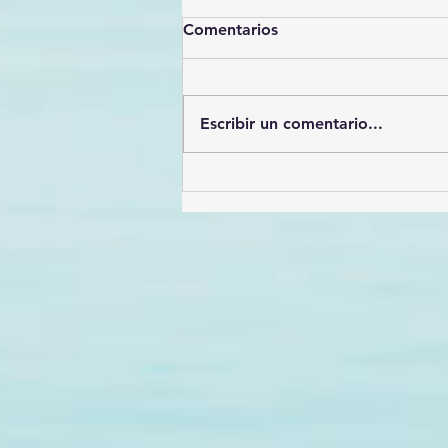
Comentarios
Escribir un comentario...
Héroes de la prevención: El
valor incalculable delos
Promotores de la Salud en
México