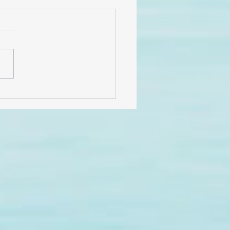
cias por 6 años de
, historias y
licidad!