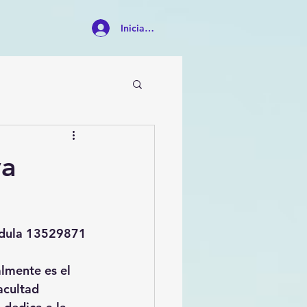
Iniciar sesión
ya
édula 13529871
lmente es el 
acultad 