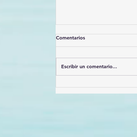
Comentarios
Escribir un comentario...
Héroes de la prevención: El
valor incalculable delos
Promotores de la Salud en
México