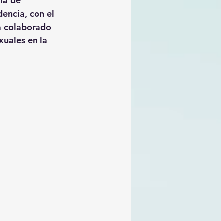
ma de 
encia, con el 
a colaborado 
xuales en la 