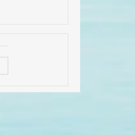
cias por 6 años de
, historias y
licidad!