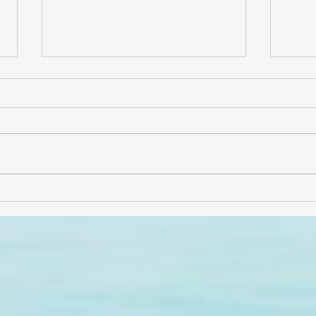
Entrevista con Alejandro
¡Gra
Solís (AlejSol)
sabor
comp