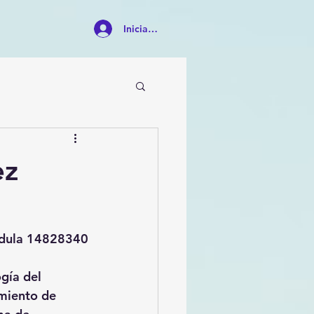
Iniciar sesión
ez
édula 14828340
gía del 
amiento de 