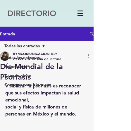
DIRECTORIO
Entrada
Todas las entradas
BYMCOMUNICACION ILLY
Todas las entradas
29 oct 2025
2 min de lectura
Día Mundial de la
Empezando
Psoriasis
Tu comunidad
Consejos para bloguear
Visibilizar la psoriasis es reconocer 
que sus efectos impactan la salud 
emocional,
social y física de millones de 
personas en México y el mundo.