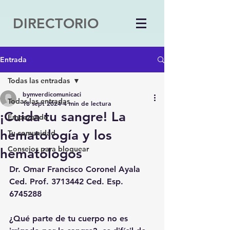
DIRECTORIO
Entrada
Todas las entradas
bymverdicomunicaci
Todas las entradas
18 sept 2024
4 min de lectura
¡Cuida tu sangre! La
Empezando
hematología y los
Tu comunidad
Consejos para bloguear
hematólogos
Dr. Omar Francisco Coronel Ayala
Ced. Prof. 3713442 Ced. Esp. 
6745288
¿Qué parte de tu cuerpo no es 